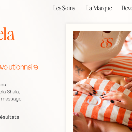
Les Soins
La Marque
Deve
la
olutionnaire
 du
la Shala,
du massage
résultats